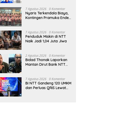
7 Agustus 2026
0 Komentar
Nyaris Terkendala Biaya,
Kontingen Pramuka Ende
Akhirnya Berangkat ke
Jambore Nasional di
Jakarta
7 Agustus 2026
0 Komentar
Penduduk Miskin di NTT
Naik Jadi 1,04 Juta Jiwa
2 Agustus 2026
0 Komentar
Bidad Thonak Laporkan
Mantan Dirut Bank NTT
Izack Rihi ke Polisi
7 Agustus 2026
0 Komentar
BI NTT Gandeng 120 UMKM
dan Perluas QRIS Lewat
Garuda Sakti Cross Border
Fest 2026