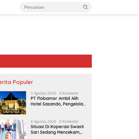
erita Populer
5 Agustus 2026
0 Komentar
PT Flobamor Ambil Alih
Hotel Sasando, Pengelola
Lama Merugi 6 Tahun
Tanpa Kontribusi ke
Pemprov NTT
6 Agustus 2026
0 Komentar
Situasi Di Koperasi Swasti
Sari Sedang Mencekam,
Sampai Kapan?