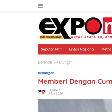
Langsung
ke
konten
Seputar NTT
Lintas Nasional
Metro
Beranda
Renungan
Renungan
Memberi Dengan Cu
ExpoNTT
9 Juli 2026