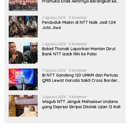
Pramuka Ende Akhirnya Berangkat ke
Jambore Nasional di Jakarta
7 Agustus 2026
0 Komentar
Penduduk Miskin di NTT Naik Jadi 1,04
Juta Jiwa
2 Agustus 2026
0 Komentar
Bidad Thonak Laporkan Mantan Dirut
Bank NTT Izack Rihi ke Polisi
7 Agustus 2026
0 Komentar
BI NTT Gandeng 120 UMKM dan Perluas
QRIS Lewat Garuda Sakti Cross Border
Fest 2026
3 Agustus 2026
0 Komentar
Wagub NTT Jenguk Mahasiswi Undana
yang Depresi Skripsi Ditolak Ujian 12 Kali