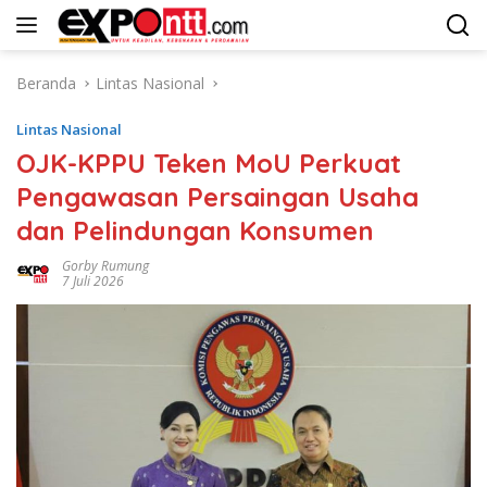
Langsung
ke
konten
Beranda
Lintas Nasional
Lintas Nasional
OJK-KPPU Teken MoU Perkuat
Pengawasan Persaingan Usaha
dan Pelindungan Konsumen
Gorby Rumung
7 Juli 2026