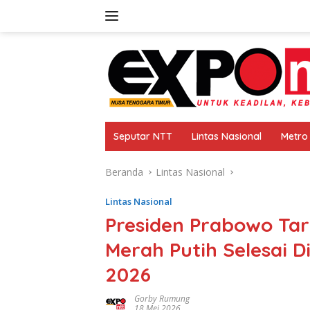
Langsung
ke
konten
Seputar NTT
Lintas Nasional
Metro
Beranda
Lintas Nasional
Lintas Nasional
Presiden Prabowo Tar
Merah Putih Selesai 
2026
Gorby Rumung
18 Mei 2026