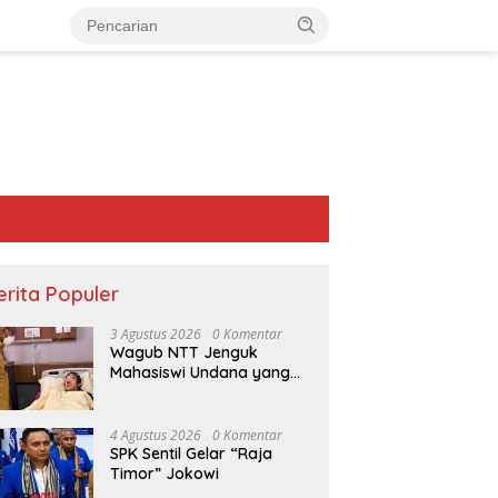
erita Populer
3 Agustus 2026
0 Komentar
Wagub NTT Jenguk
Mahasiswi Undana yang
Depresi Skripsi Ditolak
Ujian 12 Kali
4 Agustus 2026
0 Komentar
SPK Sentil Gelar “Raja
Timor” Jokowi