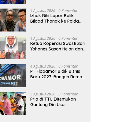
4 Agustus 2026
0 Komentar
Izhak Rihi Lapor Balik
Bildad Thonak ke Polda
NTT
4 Agustus 2026
0 Komentar
Ketua Koperasi Swasti Sari
Yohanes Sason Helan dan
Para Wakil Ketua dan
Bendahara Bertemu GM
Koperasi Swasti Sari Dan
4 Agustus 2026
0 Komentar
Semua Karyawan Yang
PT Flobamor Bidik Bisnis
Menyambut Sukacita
Baru 2027, Bangun Rumah
Potong Ayam hingga
Pabrik Pakan Ternak
5 Agustus 2026
0 Komentar
Pria di TTU Ditemukan
Gantung Diri Usai
Bertengkar dengan Istri