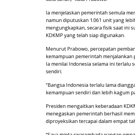
Ia menjelaskan pemerintah semula men
namun diputuskan 1.061 unit yang lebi
mengungkapkan, secara fisik saat ini s
KDKMP yang telah siap digunakan.
Menurut Prabowo, percepatan pemba
kemampuan pemerintah menjalankan pr
Ia menilai Indonesia selama ini terlal
sendiri.
“Bangsa Indonesia terlalu lama diangga
kemampuan sendiri dan lebih kagum pad
Presiden mengaitkan keberadaan KDKM
menegaskan pemerintah berhasil mem
diproyeksikan tercapai dalam empat ta
“Saya minta swasembada pangan empat 