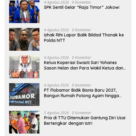
4 Agustus 2026
0 Komentar
SPK Sentil Gelar “Raja Timor” Jokowi
4 Agustus 2026
0 Komentar
Izhak Rihi Lapor Balik Bildad Thonak ke
Polda NTT
4 Agustus 2026
0 Komentar
Ketua Koperasi Swasti Sari Yohanes
Sason Helan dan Para Wakil Ketua dan
Bendahara Bertemu GM Koperasi Swasti
Sari Dan Semua Karyawan Yang
Menyambut Sukacita
4 Agustus 2026
0 Komentar
PT Flobamor Bidik Bisnis Baru 2027,
Bangun Rumah Potong Ayam hingga
Pabrik Pakan Ternak
5 Agustus 2026
0 Komentar
Pria di TTU Ditemukan Gantung Diri Usai
Bertengkar dengan Istri