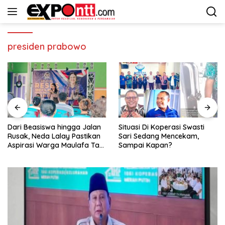
Langsung
ke
konten
presiden prabowo
Dari Beasiswa hingga Jalan
Situasi Di Koperasi Swasti
Rusak, Neda Lalay Pastikan
Sari Sedang Mencekam,
Aspirasi Warga Maulafa Tak
Sampai Kapan?
Berhenti di Forum Reses