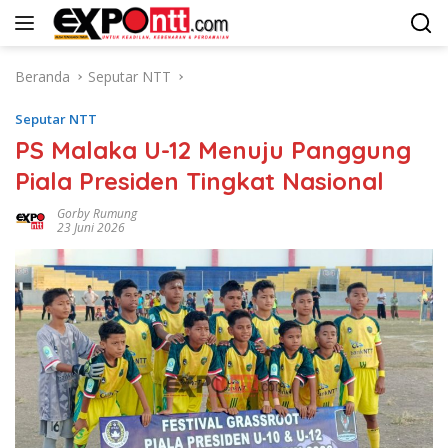
Langsung
ke
konten
Beranda
Seputar NTT
Seputar NTT
PS Malaka U-12 Menuju Panggung
Piala Presiden Tingkat Nasional
Gorby Rumung
23 Juni 2026