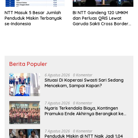
NTT Masuk 5 Besar Jumlah
BI NTT Gandeng 120 UMKM
Penduduk Miskin Terbanyak
dan Perluas QRIS Lewat
se-Indonesia
Garuda Sakti Cross Border
Fest 2026
Berita Populer
6 Agustus 2026
0 Komentar
Situasi Di Koperasi Swasti Sari Sedang
Mencekam, Sampai Kapan?
7 Agustus 2026
0 Komentar
Nyaris Terkendala Biaya, Kontingen
Pramuka Ende Akhirnya Berangkat ke
Jambore Nasional di Jakarta
7 Agustus 2026
0 Komentar
Penduduk Miskin di NTT Naik Jadi 1,04