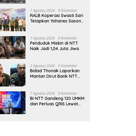
Jambore Nasional di
Jakarta
1 Agustus 2026
0 Komentar
RALB Koperasi Swasti Sari
Tetapkan Yohanes Sason
Helan Jadi Ketua Pengurus
7 Agustus 2026
0 Komentar
Penduduk Miskin di NTT
Naik Jadi 1,04 Juta Jiwa
2 Agustus 2026
0 Komentar
Bidad Thonak Laporkan
Mantan Dirut Bank NTT
Izack Rihi ke Polisi
7 Agustus 2026
0 Komentar
BI NTT Gandeng 120 UMKM
dan Perluas QRIS Lewat
Garuda Sakti Cross Border
Fest 2026