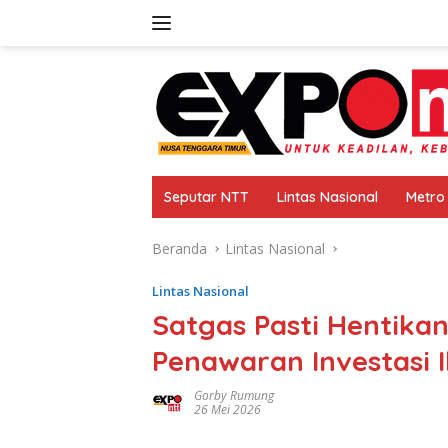
Langsung
ke
konten
Seputar NTT
Lintas Nasional
Metro
Beranda
Lintas Nasional
Lintas Nasional
Satgas Pasti Hentikan 
Penawaran Investasi I
Gorby Rumung
26 Mei 2026