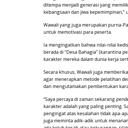
ditempa menjadi generasi yang memiliki
kebangsaan dan jiwa kepemimpinan,” u
Wawali yang juga merupakan purna-P
untuk memotivasi para peserta.
Ia mengingatkan bahwa nilai-nilai kedis
berada di “Desa Bahagia” (karantina p
karakter mereka dalam dunia kerja sert
Secara khusus, Wawali juga memberikan
agar menerapkan metode pelatihan den
dan mengutamakan pembentukan karakt
“Saya percaya di zaman sekarang pend
karakter adalah yang paling penting. Sa
pengingat atas kesalahan tidak apa-apa,
juga meminta adik-adik untuk menanamk
ada keluh kesah atau kekurangan, sil