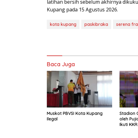
latihan bersih sebelum akhirnya dikuk
Kupang pada 15 Agustus 2026.
kota kupang
paskibraka
serena fra
Baca Juga
Muskot PBVSI Kota Kupang
Stadion
Ilegal
oleh Puj
Ikuti KK
Philip M