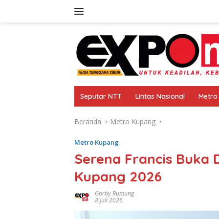
Langsung
ke
konten
Seputar NTT
Lintas Nasional
Metro
Beranda
Metro Kupang
Metro Kupang
Serena Francis Buka D
Kupang 2026
Gorby Rumung
8 Juli 2026