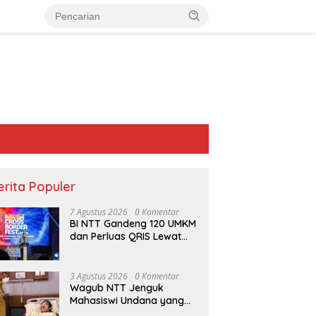
erita Populer
7 Agustus 2026
0 Komentar
BI NTT Gandeng 120 UMKM
dan Perluas QRIS Lewat
Garuda Sakti Cross Border
Fest 2026
3 Agustus 2026
0 Komentar
Wagub NTT Jenguk
Mahasiswi Undana yang
Depresi Skripsi Ditolak