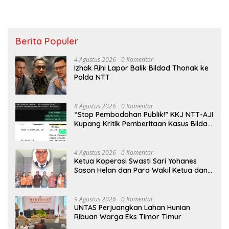
Berita Populer
4 Agustus 2026
0 Komentar
Izhak Rihi Lapor Balik Bildad Thonak ke
Polda NTT
8 Agustus 2026
0 Komentar
“Stop Pembodohan Publik!” KKJ NTT-AJI
Kupang Kritik Pemberitaan Kasus Bildad
Thonak
4 Agustus 2026
0 Komentar
Ketua Koperasi Swasti Sari Yohanes
Sason Helan dan Para Wakil Ketua dan
Bendahara Bertemu GM Koperasi Swasti
Sari Dan Semua Karyawan Yang
Menyambut Sukacita
9 Agustus 2026
0 Komentar
UNTAS Perjuangkan Lahan Hunian
Ribuan Warga Eks Timor Timur