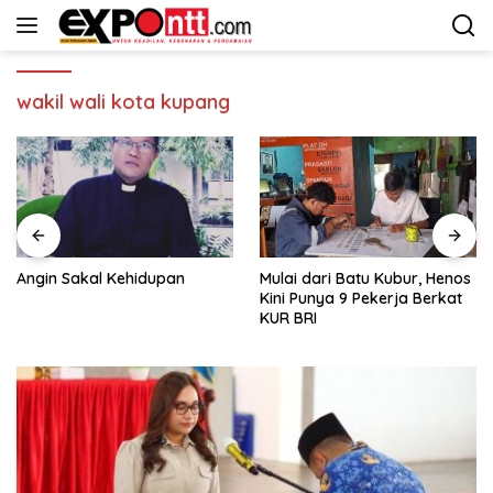
Langsung
ke
konten
wakil wali kota kupang
Angin Sakal Kehidupan
Mulai dari Batu Kubur, Henos
Kini Punya 9 Pekerja Berkat
KUR BRI