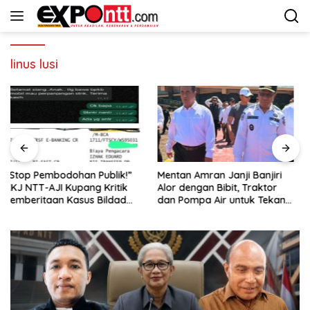
Langsung
ke
konten
linus lusi
Mentan Amran Janji Banjiri
OJK: Aset Keuangan Syariah
Alor dengan Bibit, Traktor
Nasional Tembus Rp3.131
dan Pompa Air untuk Tekan
Triliun
Kemiskinan