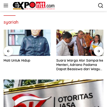
Langsung
ke
konten
syariah
Mati Untuk Hidup
Suara Warga Alor Sampai ke
Menteri, Adriano Padama
Dapat Beasiswa dari Wagub
NTT