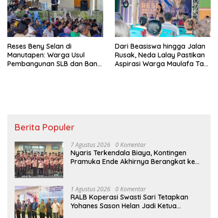
Reses Beny Selan di
Dari Beasiswa hingga Jalan
Manutapen: Warga Usul
Rusak, Neda Lalay Pastikan
Pembangunan SLB dan Bank
Aspirasi Warga Maulafa Tak
Sampah di Kecamatan Alak
Berhenti di Forum Reses
Berita Populer
7 Agustus 2026
0 Komentar
Nyaris Terkendala Biaya, Kontingen
Pramuka Ende Akhirnya Berangkat ke
Jambore Nasional di Jakarta
1 Agustus 2026
0 Komentar
RALB Koperasi Swasti Sari Tetapkan
Yohanes Sason Helan Jadi Ketua
Pengurus