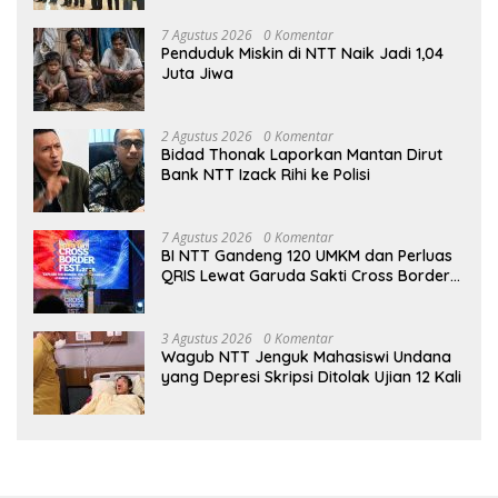
7 Agustus 2026
0 Komentar
Penduduk Miskin di NTT Naik Jadi 1,04
Juta Jiwa
2 Agustus 2026
0 Komentar
Bidad Thonak Laporkan Mantan Dirut
Bank NTT Izack Rihi ke Polisi
7 Agustus 2026
0 Komentar
BI NTT Gandeng 120 UMKM dan Perluas
QRIS Lewat Garuda Sakti Cross Border
Fest 2026
3 Agustus 2026
0 Komentar
Wagub NTT Jenguk Mahasiswi Undana
yang Depresi Skripsi Ditolak Ujian 12 Kali