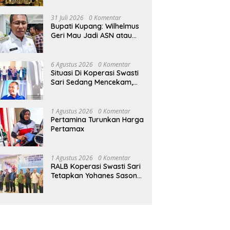
Tanpa Kontribusi ke
Pemprov NTT
31 Juli 2026
0 Komentar
Bupati Kupang: Wilhelmus
Geri Mau Jadi ASN atau
Ketua Koperasi Swasti
Sari?
6 Agustus 2026
0 Komentar
Situasi Di Koperasi Swasti
Sari Sedang Mencekam,
Sampai Kapan?
1 Agustus 2026
0 Komentar
Pertamina Turunkan Harga
Pertamax
1 Agustus 2026
0 Komentar
RALB Koperasi Swasti Sari
Tetapkan Yohanes Sason
Helan Jadi Ketua Pengurus