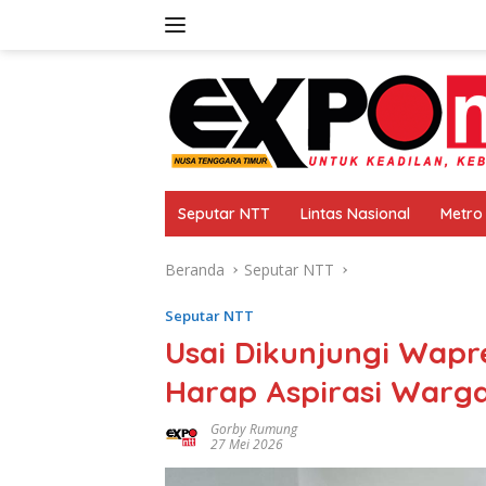
Langsung
ke
konten
Seputar NTT
Lintas Nasional
Metro
Beranda
Seputar NTT
Seputar NTT
Usai Dikunjungi Wapr
Harap Aspirasi Warga
Gorby Rumung
27 Mei 2026