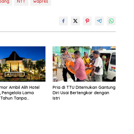
pang
NTT
wapres
mor Ambil Alih Hotel
Pria di TTU Ditemukan Gantung
 Pengelola Lama
Diri Usai Bertengkar dengan
 Tahun Tanpa
Istri
si ke Pemprov NTT