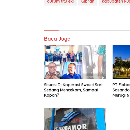
aurum titu eki
Gibran
kabupaten ku
Baca Juga
Situasi Di Koperasi Swasti Sari
PT Floba
Sedang Mencekam, Sampai
Sasando,
Kapan?
Merugi 6
Kontribu