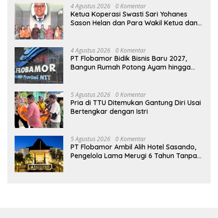
4 Agustus 2026
0 Komentar
Ketua Koperasi Swasti Sari Yohanes
Sason Helan dan Para Wakil Ketua dan
Bendahara Bertemu GM Koperasi Swasti
Sari Dan Semua Karyawan Yang
Menyambut Sukacita
4 Agustus 2026
0 Komentar
PT Flobamor Bidik Bisnis Baru 2027,
Bangun Rumah Potong Ayam hingga
Pabrik Pakan Ternak
5 Agustus 2026
0 Komentar
Pria di TTU Ditemukan Gantung Diri Usai
Bertengkar dengan Istri
5 Agustus 2026
0 Komentar
PT Flobamor Ambil Alih Hotel Sasando,
Pengelola Lama Merugi 6 Tahun Tanpa
Kontribusi ke Pemprov NTT