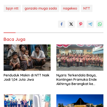
bpjn ntt
gonzalo muga sada
nagekeo
NTT
Baca Juga
Penduduk Miskin di NTT Naik
Nyaris Terkendala Biaya,
Jadi 1,04 Juta Jiwa
Kontingen Pramuka Ende
Akhirnya Berangkat ke
Jambore Nasional di
Jakarta