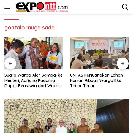
Langsung
ke
konten
gonzalo muga sada
Suara Warga Alor Sampai ke
UNTAS Perjuangkan Lahan
Menteri, Adriano Padama
Hunian Ribuan Warga Eks
Dapat Beasiswa dari Wagub
Timor Timur
NTT