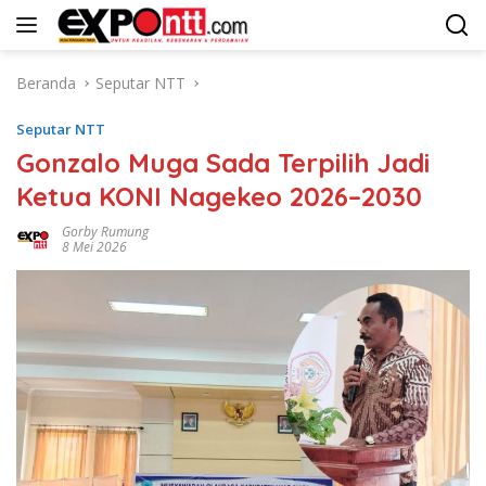
Langsung
ke
konten
Beranda
Seputar NTT
Seputar NTT
Gonzalo Muga Sada Terpilih Jadi
Ketua KONI Nagekeo 2026–2030
Gorby Rumung
8 Mei 2026