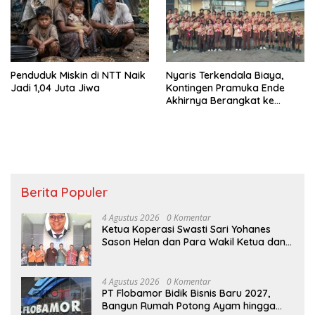
Penduduk Miskin di NTT Naik
Nyaris Terkendala Biaya,
Jadi 1,04 Juta Jiwa
Kontingen Pramuka Ende
Akhirnya Berangkat ke
Jambore Nasional di
Jakarta
Berita Populer
4 Agustus 2026
0 Komentar
Ketua Koperasi Swasti Sari Yohanes
Sason Helan dan Para Wakil Ketua dan
Bendahara Bertemu GM Koperasi Swasti
Sari Dan Semua Karyawan Yang
Menyambut Sukacita
4 Agustus 2026
0 Komentar
PT Flobamor Bidik Bisnis Baru 2027,
Bangun Rumah Potong Ayam hingga