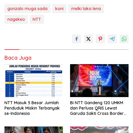
gonzalo muga sada
koni
melki laka lena
nagekeo
NTT
Baca Juga
NTT Masuk 5 Besar Jumlah
BI NTT Gandeng 120 UMKM
Penduduk Miskin Terbanyak
dan Perluas QRIS Lewat
se-Indonesia
Garuda Sakti Cross Border
Fest 2026