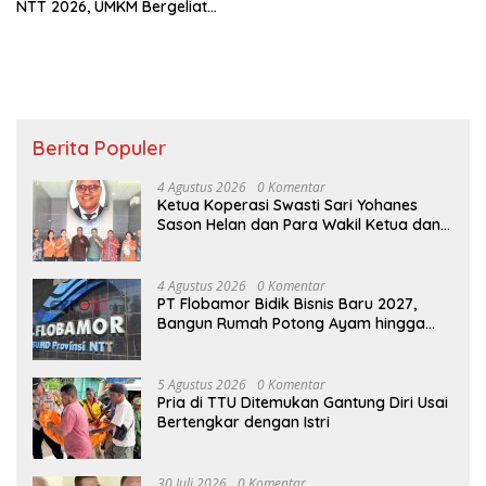
NTT 2026, UMKM Bergeliat
dan Isu Sosial Disuarakan
Berita Populer
4 Agustus 2026
0 Komentar
Ketua Koperasi Swasti Sari Yohanes
Sason Helan dan Para Wakil Ketua dan
Bendahara Bertemu GM Koperasi Swasti
Sari Dan Semua Karyawan Yang
Menyambut Sukacita
4 Agustus 2026
0 Komentar
PT Flobamor Bidik Bisnis Baru 2027,
Bangun Rumah Potong Ayam hingga
Pabrik Pakan Ternak
5 Agustus 2026
0 Komentar
Pria di TTU Ditemukan Gantung Diri Usai
Bertengkar dengan Istri
30 Juli 2026
0 Komentar