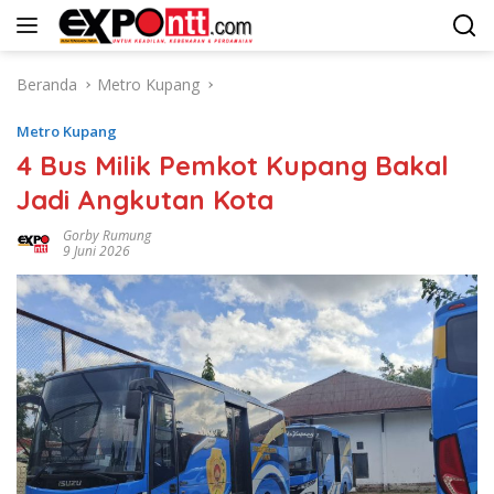
Langsung
ke
konten
Beranda
Metro Kupang
Metro Kupang
4 Bus Milik Pemkot Kupang Bakal
Jadi Angkutan Kota
Gorby Rumung
9 Juni 2026