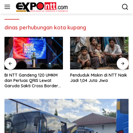
Langsung
ke
konten
dinas perhubungan kota kupang
BI NTT Gandeng 120 UMKM
Penduduk Miskin di NTT Naik
dan Perluas QRIS Lewat
Jadi 1,04 Juta Jiwa
Garuda Sakti Cross Border
Fest 2026