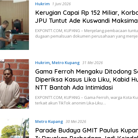
Hukrim
1 Juni 2026
Kerugian Capai Rp 152 Miliar, Kor
JPU Tuntut Ade Kuswandi Maksima
EXPONTT.COM, KUPANG – Menjelang pembacaan tuntu
dugaan pemalsuan dokumen perusahaan yang menje
Hukrim
,
Metro Kupang
31 Mei 2026
Gama Ferroh Mengaku Ditodong S
Diperiksa Kasus Lika Liku, Kabid 
NTT Bantah Ada Intimidasi
EXPONTT.COM, KUPANG – Gama Ferroh, warga Kota Kup
terkait akun TikTok anonim Lika-Liku…
Metro Kupang
30 Mei 2026
Parade Budaya GMIT Paulus Kupan