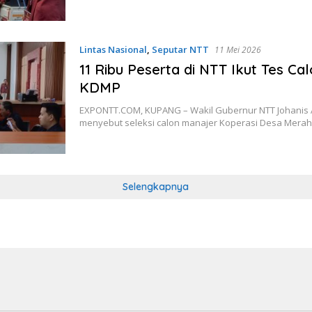
Lintas Nasional
,
Seputar NTT
11 Mei 2026
11 Ribu Peserta di NTT Ikut Tes Ca
KDMP
EXPONTT.COM, KUPANG – Wakil Gubernur NTT Johani
menyebut seleksi calon manajer Koperasi Desa Mera
Selengkapnya