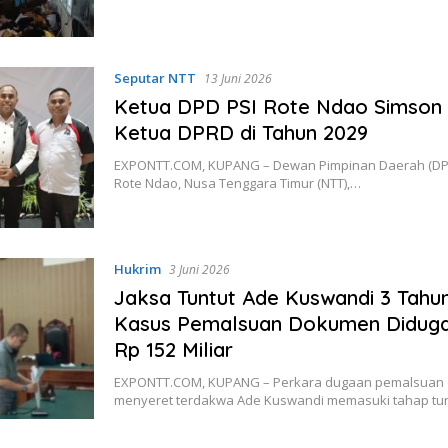
Seputar NTT
13 Juni 2026
Ketua DPD PSI Rote Ndao Simson 
Ketua DPRD di Tahun 2029
EXPONTT.COM, KUPANG – Dewan Pimpinan Daerah (DP
Rote Ndao, Nusa Tenggara Timur (NTT),…
Hukrim
3 Juni 2026
Jaksa Tuntut Ade Kuswandi 3 Tahun
Kasus Pemalsuan Dokumen Diduga
Rp 152 Miliar
EXPONTT.COM, KUPANG – Perkara dugaan pemalsuan
menyeret terdakwa Ade Kuswandi memasuki tahap tu