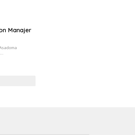
lon Manajer
s Asadoma
h…