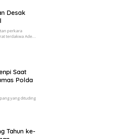
ban Desak
l
tan perkara
rat terdakwa Ade…
enpi Saat
Humas Polda
ang yang dituding
g Tahun ke-