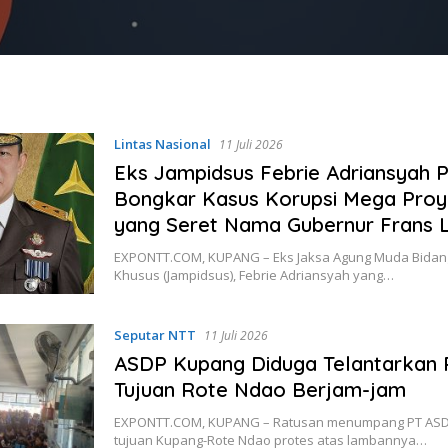
Lintas Nasional
11 Juli 2026
Eks Jampidsus Febrie Adriansyah 
Bongkar Kasus Korupsi Mega Proy
yang Seret Nama Gubernur Frans 
EXPONTT.COM, KUPANG – Eks Jaksa Agung Muda Bidan
Khusus (Jampidsus), Febrie Adriansyah yang…
Seputar NTT
11 Juli 2026
ASDP Kupang Diduga Telantarkan
Tujuan Rote Ndao Berjam-jam
EXPONTT.COM, KUPANG – Ratusan menumpang PT AS
tujuan Kupang-Rote Ndao protes atas lambannya…