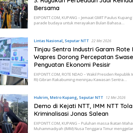
3: Rayakan Perbedaan Jadi Keinda
Bersama
EXPONTT.COM, KUPANG – Jemaat GMIT Paulus Kupang 
parade budaya untuk merayakan Bulan Bahasa…
Lintas Nasional
,
Seputar NTT
22 Mei 2026
Tinjau Sentra Industri Garam Rote
Wapres Dorong Percepatan Swas
Penguatan Ekonomi Pesisir
EXPONTT.COM, ROTE NDAO – Wakil Presiden Republik 
RI) Gibran Rakabuming meninjau Kawasan Sentra…
Hukrim
,
Metro Kupang
,
Seputar NTT
12 Mei 2026
Demo di Kejati NTT, IMM NTT Tola
Kriminalisasi Jonas Salean
EXPONTT.COM, KUPANG – Puluhan massa Ikatan Maha
Muhammadiyah (IMM) Nusa Tenggara Timur menggelar 