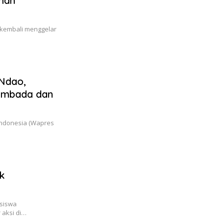
han
kembali menggelar
 Ndao,
embada dan
Indonesia (Wapres
k
siswa
aksi di…