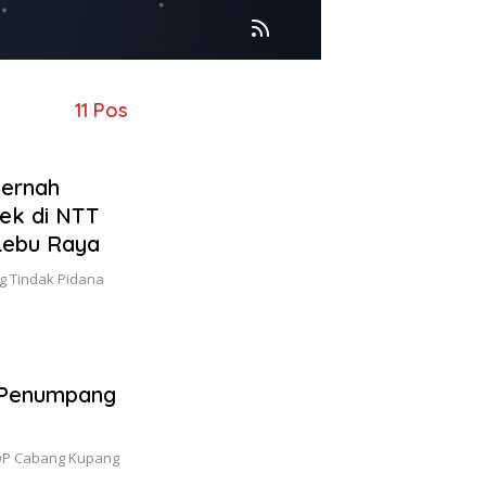
11 Pos
Pernah
ek di NTT
Lebu Raya
g Tindak Pidana
 Penumpang
DP Cabang Kupang