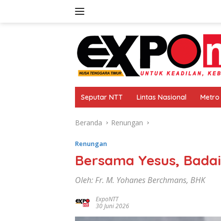
Langsung
ke
konten
Seputar NTT
Lintas Nasional
Metro
Beranda
Renungan
Renungan
Bersama Yesus, Badai 
Oleh: Fr. M. Yohanes Berchmans, BHK
ExpoNTT
30 Juni 2026