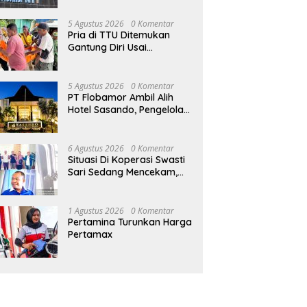
Pabrik Pakan Ternak
5 Agustus 2026
0 Komentar
Pria di TTU Ditemukan
Gantung Diri Usai
Bertengkar dengan Istri
5 Agustus 2026
0 Komentar
PT Flobamor Ambil Alih
Hotel Sasando, Pengelola
Lama Merugi 6 Tahun
Tanpa Kontribusi ke
Pemprov NTT
6 Agustus 2026
0 Komentar
Situasi Di Koperasi Swasti
Sari Sedang Mencekam,
Sampai Kapan?
1 Agustus 2026
0 Komentar
Pertamina Turunkan Harga
Pertamax