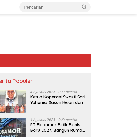
erita Populer
4 Agustus 2026
0 Komentar
Ketua Koperasi Swasti Sari
Yohanes Sason Helan dan
Para Wakil Ketua dan
Bendahara Bertemu GM
Koperasi Swasti Sari Dan
4 Agustus 2026
0 Komentar
Semua Karyawan Yang
PT Flobamor Bidik Bisnis
Menyambut Sukacita
Baru 2027, Bangun Rumah
Potong Ayam hingga