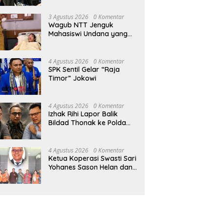
3 Agustus 2026
0 Komentar
Wagub NTT Jenguk
Mahasiswi Undana yang
Depresi Skripsi Ditolak
Ujian 12 Kali
4 Agustus 2026
0 Komentar
SPK Sentil Gelar “Raja
Timor” Jokowi
4 Agustus 2026
0 Komentar
Izhak Rihi Lapor Balik
Bildad Thonak ke Polda
NTT
4 Agustus 2026
0 Komentar
Ketua Koperasi Swasti Sari
Yohanes Sason Helan dan
Para Wakil Ketua dan
Bendahara Bertemu GM
Koperasi Swasti Sari Dan
Semua Karyawan Yang
Menyambut Sukacita