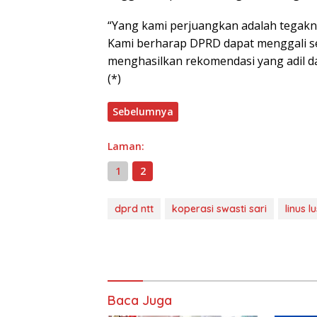
“Yang kami perjuangkan adalah tegakny
Kami berharap DPRD dapat menggali sel
menghasilkan rekomendasi yang adil d
(*)
Sebelumnya
Laman:
1
2
dprd ntt
koperasi swasti sari
linus lu
Baca Juga