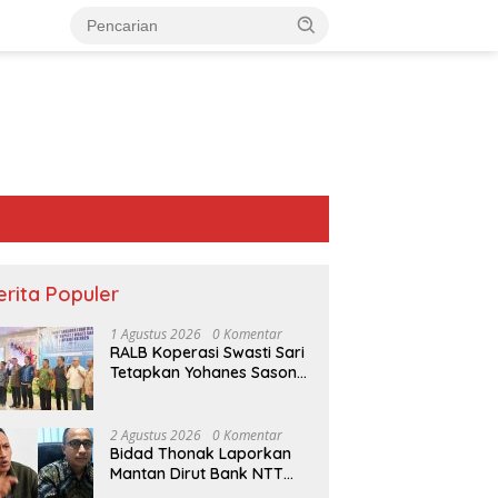
erita Populer
1 Agustus 2026
0 Komentar
RALB Koperasi Swasti Sari
Tetapkan Yohanes Sason
Helan Jadi Ketua Pengurus
2 Agustus 2026
0 Komentar
Bidad Thonak Laporkan
Mantan Dirut Bank NTT
Izack Rihi ke Polisi