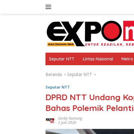
Langsung
ke
konten
Seputar NTT
Lintas Nasional
Metro
Beranda
Seputar NTT
Seputar NTT
DPRD NTT Undang Kope
Bahas Polemik Pelant
Gorby Rumung
2 Juni 2026