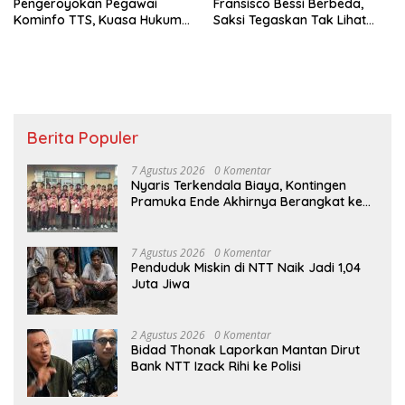
Pengeroyokan Pegawai
Fransisco Bessi Berbeda,
Kominfo TTS, Kuasa Hukum
Saksi Tegaskan Tak Lihat
Desak Polisi Dalami Pelaku
Pegawai Kejaksaan Bawa
Lain
Uang ke Rutan
Berita Populer
7 Agustus 2026
0 Komentar
Nyaris Terkendala Biaya, Kontingen
Pramuka Ende Akhirnya Berangkat ke
Jambore Nasional di Jakarta
7 Agustus 2026
0 Komentar
Penduduk Miskin di NTT Naik Jadi 1,04
Juta Jiwa
2 Agustus 2026
0 Komentar
Bidad Thonak Laporkan Mantan Dirut
Bank NTT Izack Rihi ke Polisi