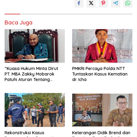
Baca Juga
“Kuasa Hukum Minta Dirut
PMKRI Percaya Polda NTT
PT. MBA Zakky Mobarok
Tuntaskan Kasus Kematian
Patuhi Aturan Tentang
dr. Icha
Pembayaran Uang
Kompensasi Pekerja”
Rekonstruksi Kasus
Keterangan Didik Brend dan