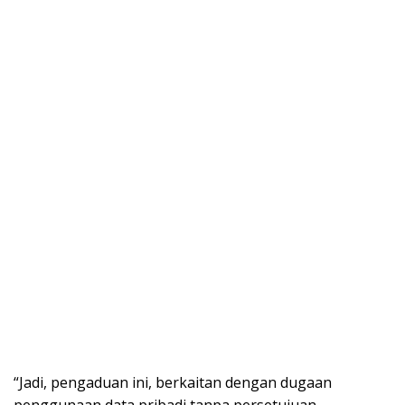
“Jadi, pengaduan ini, berkaitan dengan dugaan
penggunaan data pribadi tanpa persetujuan,