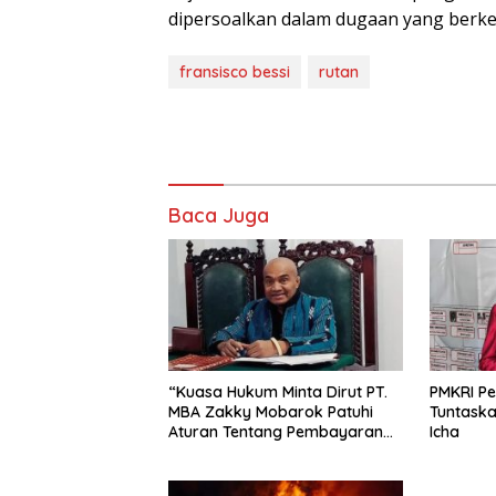
dipersoalkan dalam dugaan yang berk
fransisco bessi
rutan
Baca Juga
“Kuasa Hukum Minta Dirut PT.
PMKRI Pe
MBA Zakky Mobarok Patuhi
Tuntaska
Aturan Tentang Pembayaran
Icha
Uang Kompensasi Pekerja”