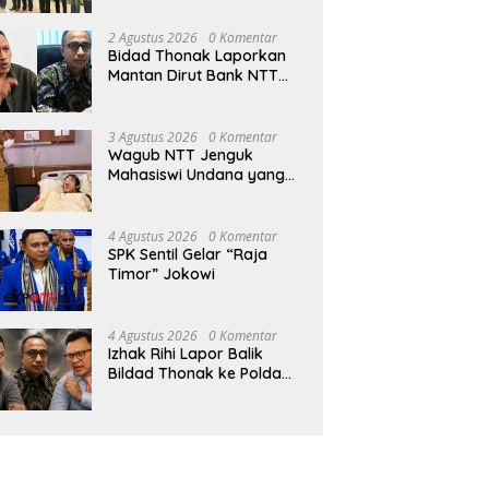
iri Usai Bertengkar dengan
Pinjol, Penyelenggara Wajib
tri
Laporkan Data Transaksi
2 Agustus 2026
0 Komentar
Bidad Thonak Laporkan
Mantan Dirut Bank NTT
Izack Rihi ke Polisi
3 Agustus 2026
0 Komentar
Wagub NTT Jenguk
Mahasiswi Undana yang
Depresi Skripsi Ditolak
Ujian 12 Kali
4 Agustus 2026
0 Komentar
SPK Sentil Gelar “Raja
Timor” Jokowi
4 Agustus 2026
0 Komentar
Izhak Rihi Lapor Balik
Bildad Thonak ke Polda
NTT