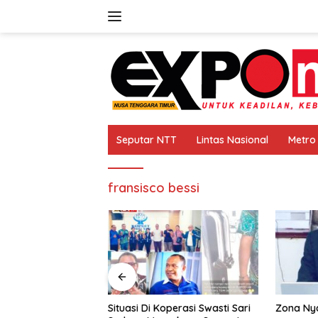
Langsung
ke
konten
Seputar NTT
Lintas Nasional
Metro
fransisco bessi
i Koperasi Swasti Sari
Zona Nyaman
Warg