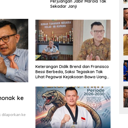
uangan Jabir Marola Tak
Sasando, Pengelola Lama
D
dar Janji
Merugi 6 Tahun Tanpa
Is
Kontribusi ke Pemprov NTT
Keterangan Didik Brend dan Fransisco
Bessi Berbeda, Saksi Tegaskan Tak
Lihat Pegawai Kejaksaan Bawa Uang
ke Rutan
Thonak ke
 dilaporkan ke