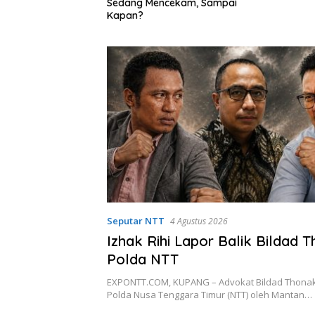
Mencekam, Sampai
Perj
Seka
Seputar NTT
4 Agustus 2026
Izhak Rihi Lapor Balik Bildad 
Polda NTT
EXPONTT.COM, KUPANG – Advokat Bildad Thonak
Polda Nusa Tenggara Timur (NTT) oleh Mantan…