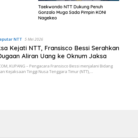
Taekwondo NTT Dukung Penuh
Gonzalo Muga Sada Pimpin KONI
Nagekeo
eputar NTT
5 Mei 2026
ksa Kejati NTT, Fransisco Bessi Serahkan
Dugaan Aliran Uang ke Oknum Jaksa
OM, KUPANG – Pengacara Fransisco Bessi menjalani Bidang
n Kejaksaan Tinggi Nusa Tenggara Timur (NTT),…