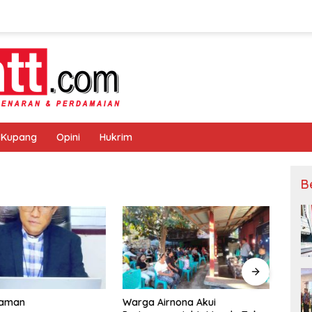
 Kupang
Opini
Hukrim
B
a Airnona Akui
PT Flobamor Ambil Alih Hotel
P