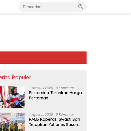
erita Populer
1 Agustus 2026
0 Komentar
Pertamina Turunkan Harga
Pertamax
1 Agustus 2026
0 Komentar
RALB Koperasi Swasti Sari
Tetapkan Yohanes Sason
ria di TTU Ditemukan Gantung
OJK Perketat Pengawasan
Helan Jadi Ketua Pengurus