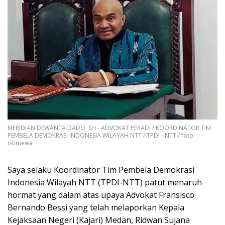
MERIDIAN DEWANTA DADO, SH - ADVOKAT PERADI / KOORDINATOR TIM
PEMBELA DEMOKRASI INDONESIA WILAYAH NTT / TPDI - NTT / foto:
istimewa
Saya selaku Koordinator Tim Pembela Demokrasi
Indonesia Wilayah NTT (TPDI-NTT) patut menaruh
hormat yang dalam atas upaya Advokat Fransisco
Bernando Bessi yang telah melaporkan Kepala
Kejaksaan Negeri (Kajari) Medan, Ridwan Sujana