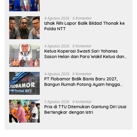
4 Agustus 2026
0 Komentar
Izhak Rihi Lapor Balik Bildad Thonak ke
Polda NTT
4 Agustus 2026
0 Komentar
Ketua Koperasi Swasti Sari Yohanes
Sason Helan dan Para Wakil Ketua dan
Bendahara Bertemu GM Koperasi Swasti
Sari Dan Semua Karyawan Yang
Menyambut Sukacita
4 Agustus 2026
0 Komentar
PT Flobamor Bidik Bisnis Baru 2027,
Bangun Rumah Potong Ayam hingga
Pabrik Pakan Ternak
5 Agustus 2026
0 Komentar
Pria di TTU Ditemukan Gantung Diri Usai
Bertengkar dengan Istri