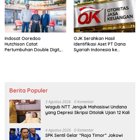
Indosat Ooredoo
OJK Serahkan Hasil
Hutchison Catat
Identifikasi Aset PT Dana
Pertumbuhan Double Digit,
Syariah Indonesia ke
Percepat Transformasi
Bareskrim Polri
Berbasis AI
Berita Populer
3 Agustus 2026
0 Komentar
Wagub NTT Jenguk Mahasiswi Undana
yang Depresi Skripsi Ditolak Ujian 12 Kali
4 Agustus 2026
0 Komentar
SPK Sentil Gelar “Raja Timor” Jokowi