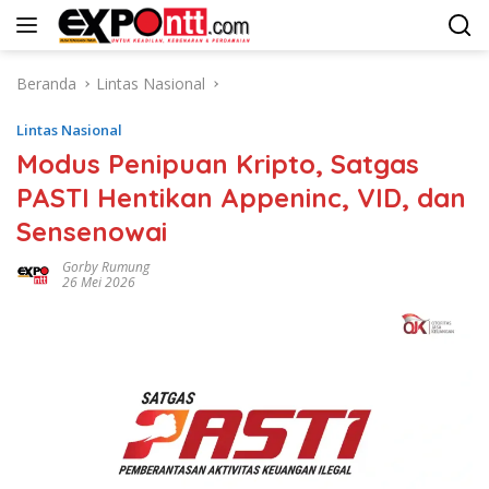
Langsung
ke
konten
Beranda
Lintas Nasional
Lintas Nasional
Modus Penipuan Kripto, Satgas
PASTI Hentikan Appeninc, VID, dan
Sensenowai
Gorby Rumung
26 Mei 2026