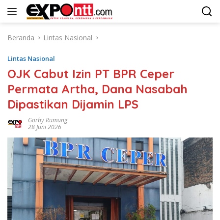
Langsung
ke
konten
Beranda
Lintas Nasional
Lintas Nasional
OJK Cabut Izin PT BPR Ceper
Permata Artha, Dana Nasabah
Dipastikan Dijamin LPS
Gorby Rumung
28 Juni 2026