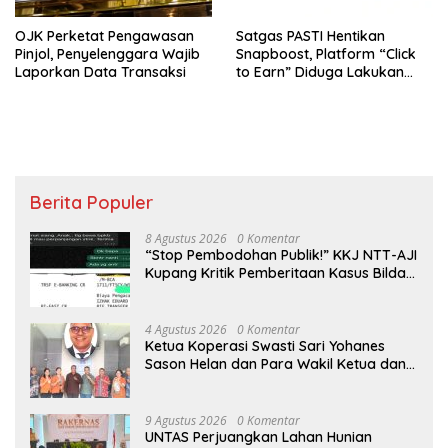
OJK Perketat Pengawasan
Satgas PASTI Hentikan
Pinjol, Penyelenggara Wajib
Snapboost, Platform “Click
Laporkan Data Transaksi
to Earn” Diduga Lakukan
Penipuan
Berita Populer
8 Agustus 2026
0 Komentar
“Stop Pembodohan Publik!” KKJ NTT-AJI
Kupang Kritik Pemberitaan Kasus Bildad
Thonak
4 Agustus 2026
0 Komentar
Ketua Koperasi Swasti Sari Yohanes
Sason Helan dan Para Wakil Ketua dan
Bendahara Bertemu GM Koperasi Swasti
Sari Dan Semua Karyawan Yang
Menyambut Sukacita
9 Agustus 2026
0 Komentar
UNTAS Perjuangkan Lahan Hunian