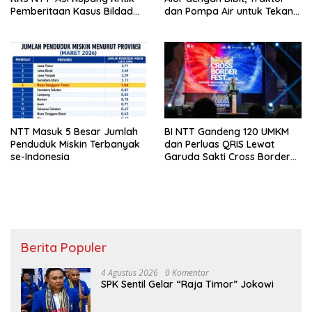
Pemberitaan Kasus Bildad
dan Pompa Air untuk Tekan
Thonak
Kemiskinan
NTT Masuk 5 Besar Jumlah
BI NTT Gandeng 120 UMKM
Penduduk Miskin Terbanyak
dan Perluas QRIS Lewat
se-Indonesia
Garuda Sakti Cross Border
Fest 2026
Berita Populer
4 Agustus 2026
0 Komentar
SPK Sentil Gelar “Raja Timor” Jokowi