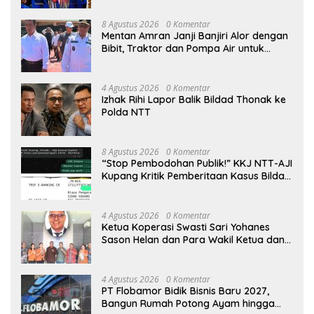
8 Agustus 2026
0 Komentar
Mentan Amran Janji Banjiri Alor dengan
Bibit, Traktor dan Pompa Air untuk
Tekan Kemiskinan
4 Agustus 2026
0 Komentar
Izhak Rihi Lapor Balik Bildad Thonak ke
Polda NTT
8 Agustus 2026
0 Komentar
“Stop Pembodohan Publik!” KKJ NTT-AJI
Kupang Kritik Pemberitaan Kasus Bildad
Thonak
4 Agustus 2026
0 Komentar
Ketua Koperasi Swasti Sari Yohanes
Sason Helan dan Para Wakil Ketua dan
Bendahara Bertemu GM Koperasi Swasti
Sari Dan Semua Karyawan Yang
Menyambut Sukacita
4 Agustus 2026
0 Komentar
PT Flobamor Bidik Bisnis Baru 2027,
Bangun Rumah Potong Ayam hingga