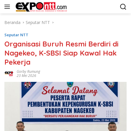
Langsung
ke
konten
Beranda
Seputar NTT
Seputar NTT
Organisasi Buruh Resmi Berdiri di
Nagekeo, K-SBSI Siap Kawal Hak
Pekerja
Gorby Rumung
23 Mei 2026