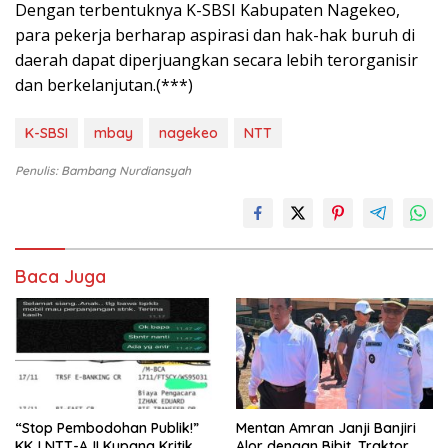
Dengan terbentuknya K-SBSI Kabupaten Nagekeo,
para pekerja berharap aspirasi dan hak-hak buruh di
daerah dapat diperjuangkan secara lebih terorganisir
dan berkelanjutan.(***)
K-SBSI
mbay
nagekeo
NTT
Penulis: Bambang Nurdiansyah
Baca Juga
“Stop Pembodohan Publik!”
Mentan Amran Janji Banjiri
KKJ NTT-AJI Kupang Kritik
Alor dengan Bibit, Traktor