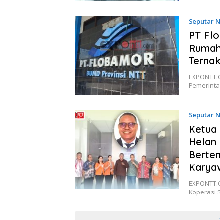
Seputar 
PT Flo
Rumah
Terna
EXPONTT.C
Pemerinta
Seputar 
Ketua 
Helan 
Bertem
Karya
EXPONTT.C
Koperasi 