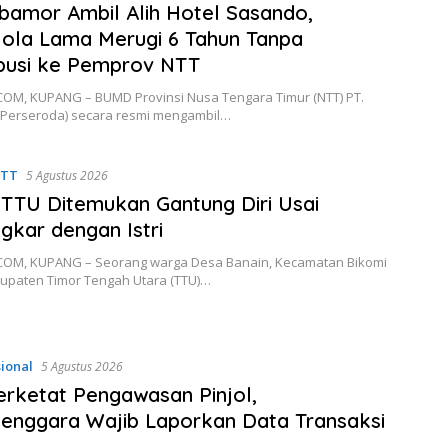
bamor Ambil Alih Hotel Sasando,
ola Lama Merugi 6 Tahun Tanpa
busi ke Pemprov NTT
OM, KUPANG – BUMD Provinsi Nusa Tengara Timur (NTT) PT.
(Perseroda) secara resmi mengambil…
NTT
5 Agustus 2026
i TTU Ditemukan Gantung Diri Usai
gkar dengan Istri
OM, KUPANG – Seorang warga Desa Banain, Kecamatan Bikomi
bupaten Timor Tengah Utara (TTU)…
sional
5 Agustus 2026
rketat Pengawasan Pinjol,
enggara Wajib Laporkan Data Transaksi