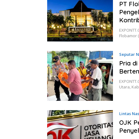
PT Flo
Pengel
Kontri
EXPONTT.C
Flobamor 
Seputar 
Pria d
Berten
EXPONTT.C
Utara, Ka
Lintas Na
OJK Pe
Penyel