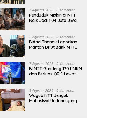
7 Agustus 2026
0 Komentar
Penduduk Miskin di NTT
Naik Jadi 1,04 Juta Jiwa
2 Agustus 2026
0 Komentar
Bidad Thonak Laporkan
Mantan Dirut Bank NTT
Izack Rihi ke Polisi
7 Agustus 2026
0 Komentar
BI NTT Gandeng 120 UMKM
dan Perluas QRIS Lewat
Garuda Sakti Cross Border
Fest 2026
3 Agustus 2026
0 Komentar
Wagub NTT Jenguk
Mahasiswi Undana yang
Depresi Skripsi Ditolak
Ujian 12 Kali