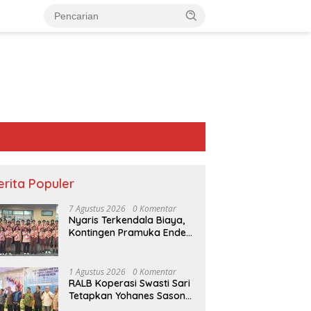
erita Populer
7 Agustus 2026
0 Komentar
Nyaris Terkendala Biaya,
Kontingen Pramuka Ende
Akhirnya Berangkat ke
Jambore Nasional di
Jakarta
1 Agustus 2026
0 Komentar
RALB Koperasi Swasti Sari
Tetapkan Yohanes Sason
Helan Jadi Ketua Pengurus