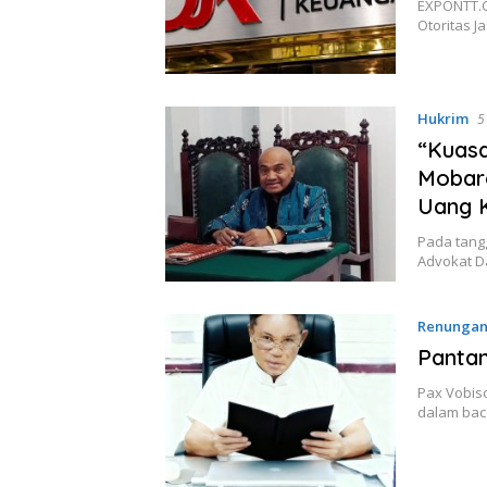
EXPONTT.C
Otoritas 
Hukrim
5
“Kuasa
Mobar
Uang 
Pada tangg
Advokat 
Renunga
Panta
Pax Vobis
dalam bacaa