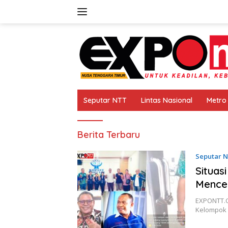
Langsung
ke
konten
Seputar NTT
Lintas Nasional
Metro
Expo
Berita Terbaru
NTT
Seputar 
Situas
Mence
EXPONTT.C
Kelompok 