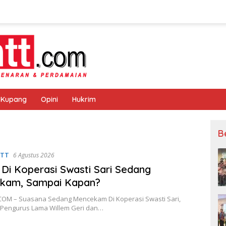
 Kupang
Opini
Hukrim
B
NTT
6 Agustus 2026
i Di Koperasi Swasti Sari Sedang
kam, Sampai Kapan?
OM – Suasana Sedang Mencekam Di Koperasi Swasti Sari,
Pengurus Lama Willem Geri dan…