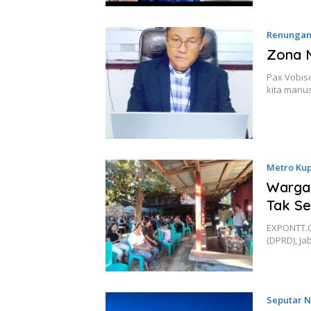
Renunga
Zona 
Pax Vobis
kita manus
Metro Ku
Warga 
Tak Se
EXPONTT.C
(DPRD), Ja
Seputar 