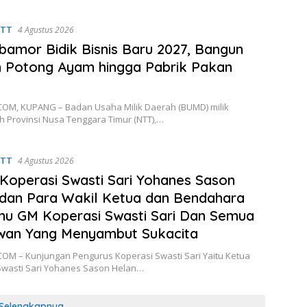
NTT
4 Agustus 2026
bamor Bidik Bisnis Baru 2027, Bangun
 Potong Ayam hingga Pabrik Pakan
k
OM, KUPANG – Badan Usaha Milik Daerah (BUMD) milik
h Provinsi Nusa Tenggara Timur (NTT),…
NTT
4 Agustus 2026
Koperasi Swasti Sari Yohanes Sason
dan Para Wakil Ketua dan Bendahara
u GM Koperasi Swasti Sari Dan Semua
wan Yang Menyambut Sukacita
OM – Kunjungan Pengurus Koperasi Swasti Sari Yaitu Ketua
Swasti Sari Yohanes Sason Helan…
Selengkapnya