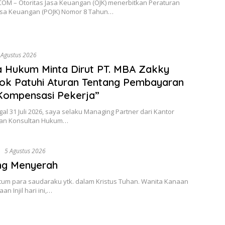
OM – Otoritas Jasa Keuangan (OJK) menerbitkan Peraturan
Jasa Keuangan (POJK) Nomor 8 Tahun…
 Agustus 2026
 Hukum Minta Dirut PT. MBA Zakky
ok Patuhi Aturan Tentang Pembayaran
Kompensasi Pekerja”
al 31 Juli 2026, saya selaku Managing Partner dari Kantor
Dan Konsultan Hukum…
n
5 Agustus 2026
ng Menyerah
cum para saudaraku ytk. dalam Kristus Tuhan. Wanita Kanaan
n Injil hari ini,…