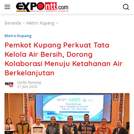
Langsung
ke
konten
Beranda
Metro Kupang
Metro Kupang
Pemkot Kupang Perkuat Tata
Kelola Air Bersih, Dorong
Kolaborasi Menuju Ketahanan Air
Berkelanjutan
Gorby Rumung
21 Juni 2026