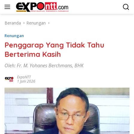
Langsung
ke
konten
Beranda
Renungan
Renungan
Penggarap Yang Tidak Tahu
Berterima Kasih
Oleh: Fr. M. Yohanes Berchmans, BHK
ExpoNTT
1 Juni 2026