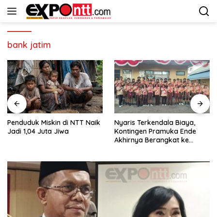
Langsung
ke
konten
bank jatim
Penduduk Miskin di NTT Naik
Nyaris Terkendala Biaya,
Jadi 1,04 Juta Jiwa
Kontingen Pramuka Ende
Akhirnya Berangkat ke
Jambore Nasional di
Jakarta