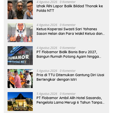
4 Agustus 2026
0 Komentar
Izhak Rihi Lapor Balik Bildad Thonak ke
Polda NTT
4 Agustus 2026
0 Komentar
Ketua Koperasi Swasti Sari Yohanes
Sason Helan dan Para Wakil Ketua dan
Bendahara Bertemu GM Koperasi Swasti
Sari Dan Semua Karyawan Yang
Menyambut Sukacita
4 Agustus 2026
0 Komentar
PT Flobamor Bidik Bisnis Baru 2027,
Bangun Rumah Potong Ayam hingga
Pabrik Pakan Ternak
5 Agustus 2026
0 Komentar
Pria di TTU Ditemukan Gantung Diri Usai
Bertengkar dengan Istri
5 Agustus 2026
0 Komentar
PT Flobamor Ambil Alih Hotel Sasando,
Pengelola Lama Merugi 6 Tahun Tanpa
Kontribusi ke Pemprov NTT