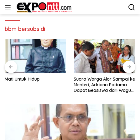
Langsung
ke
konten
bbm bersubsidi
Mati Untuk Hidup
Suara Warga Alor Sampai ke
Menteri, Adriano Padama
Dapat Beasiswa dari Wagub
NTT