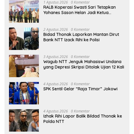
1 Agustus 2026
0 Komentar
RALB Koperasi Swasti Sari Tetapkan
Yohanes Sason Helan Jadi Ketua
Pengurus
2 Agustus 2026
0 Komentar
Bidad Thonak Laporkan Mantan Dirut
Bank NTT Izack Rihi ke Polisi
3 Agustus 2026
0 Komentar
Wagub NTT Jenguk Mahasiswi Undana
yang Depresi Skripsi Ditolak Ujian 12 Kali
4 Agustus 2026
0 Komentar
SPK Sentil Gelar “Raja Timor” Jokowi
4 Agustus 2026
0 Komentar
Izhak Rihi Lapor Balik Bildad Thonak ke
Polda NTT