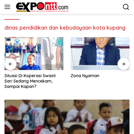
Langsung
ke
konten
dinas pendidikan dan kebudayaan kota kupang
Zona Nyaman
Warga Airnona Akui
Perjuangan Jabir Marola Tak
Sekadar Janji