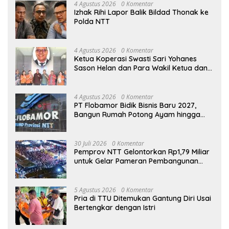
4 Agustus 2026
0 Komentar
Izhak Rihi Lapor Balik Bildad Thonak ke
Polda NTT
4 Agustus 2026
0 Komentar
Ketua Koperasi Swasti Sari Yohanes
Sason Helan dan Para Wakil Ketua dan
Bendahara Bertemu GM Koperasi Swasti
Sari Dan Semua Karyawan Yang
Menyambut Sukacita
4 Agustus 2026
0 Komentar
PT Flobamor Bidik Bisnis Baru 2027,
Bangun Rumah Potong Ayam hingga
Pabrik Pakan Ternak
30 Juli 2026
0 Komentar
Pemprov NTT Gelontorkan Rp1,79 Miliar
untuk Gelar Pameran Pembangunan
2026
5 Agustus 2026
0 Komentar
Pria di TTU Ditemukan Gantung Diri Usai
Bertengkar dengan Istri