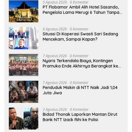
5 Agustus 2026
0 Komentar
PT Flobamor Ambil Alih Hotel Sasando,
Pengelola Lama Merugi 6 Tahun Tanpa
Kontribusi ke Pemprov NTT
6 Agustus 2026
0 Komentar
Situasi Di Koperasi Swasti Sari Sedang
Mencekam, Sampai Kapan?
7 Agustus 2026
0 Komentar
Nyaris Terkendala Biaya, Kontingen
Pramuka Ende Akhirnya Berangkat ke
Jambore Nasional di Jakarta
7 Agustus 2026
0 Komentar
Penduduk Miskin di NTT Naik Jadi 1,04
Juta Jiwa
2 Agustus 2026
0 Komentar
Bidad Thonak Laporkan Mantan Dirut
Bank NTT Izack Rihi ke Polisi