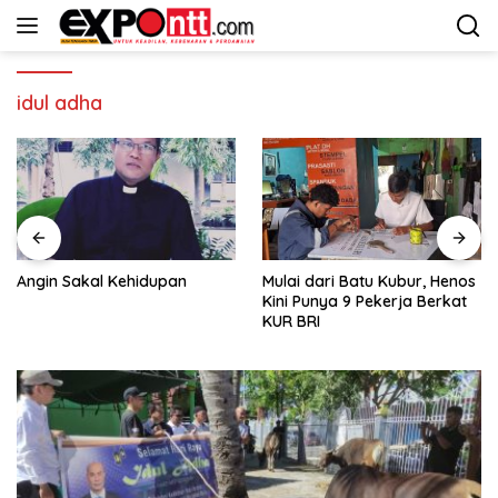
Langsung
ke
konten
idul adha
Angin Sakal Kehidupan
Mulai dari Batu Kubur, Henos
Kini Punya 9 Pekerja Berkat
KUR BRI