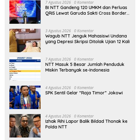
7 Agustus 2026
0 Komentar
BI NTT Gandeng 120 UMKM dan Perluas
QRIS Lewat Garuda Sakti Cross Border
Fest 2026
3 Agustus 2026
0 Komentar
Wagub NTT Jenguk Mahasiswi Undana
yang Depresi Skripsi Ditolak Ujian 12 Kali
7 Agustus 2026
0 Komentar
NTT Masuk 5 Besar Jumlah Penduduk
Miskin Terbanyak se-Indonesia
4 Agustus 2026
0 Komentar
SPK Sentil Gelar “Raja Timor” Jokowi
4 Agustus 2026
0 Komentar
Izhak Rihi Lapor Balik Bildad Thonak ke
Polda NTT