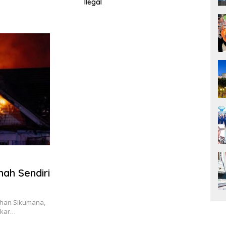
oleh Pujian, Ribuan Jemaat
Phili
Ikuti KKR GMS Bersama Ps.
Dise
Philip Mantofa
ah Sendiri
ahan Sikumana,
akar…