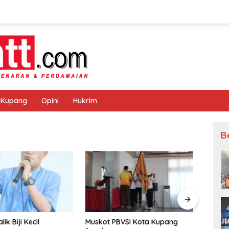
 Kupang
Opini
Hukrim
B
PBVSI Kota Kupang
Stadion Oepoi Bergemuruh
“Saat