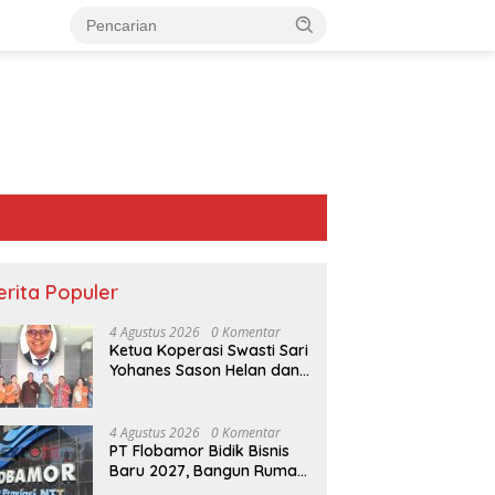
erita Populer
4 Agustus 2026
0 Komentar
Ketua Koperasi Swasti Sari
Yohanes Sason Helan dan
Para Wakil Ketua dan
Bendahara Bertemu GM
Koperasi Swasti Sari Dan
4 Agustus 2026
0 Komentar
Semua Karyawan Yang
PT Flobamor Bidik Bisnis
Menyambut Sukacita
Baru 2027, Bangun Rumah
 Teduh Bersama” Ps.
Pertamina Dukung Jamda
R
Potong Ayam hingga