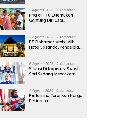
p Mantofa di Kota Kupang
Pramuka NTT 2026, Booth
M
Pabrik Pakan Ternak
rbu Ribuan Warga
Bright Gas Jadi Pusat Edukasi
P
5 Agustus 2026
0 Komentar
Energi Aman
S
Pria di TTU Ditemukan
Gantung Diri Usai
Bertengkar dengan Istri
5 Agustus 2026
0 Komentar
PT Flobamor Ambil Alih
Hotel Sasando, Pengelola
Lama Merugi 6 Tahun
Tanpa Kontribusi ke
Pemprov NTT
6 Agustus 2026
0 Komentar
Situasi Di Koperasi Swasti
Sari Sedang Mencekam,
Sampai Kapan?
1 Agustus 2026
0 Komentar
Pertamina Turunkan Harga
Pertamax