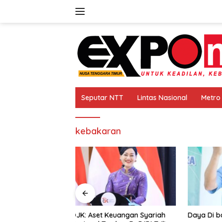
Langsung
ke
konten
Seputar NTT
Lintas Nasional
Metro
kebakaran
euangan Syariah
Daya Di balik Biji Kecil
Muskot 