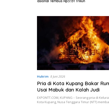
bus Rp3.131 Triliun
Ilegal
Hukrim
8 Juni 2026
Pria di Kota Kupang Bakar Rum
Usai Mabuk dan Kalah Judi
EXPONTT.COM, KUPANG – Seorang pria di Kelur
Kota Kupang, Nusa Tenggara Timur (NTT) memb