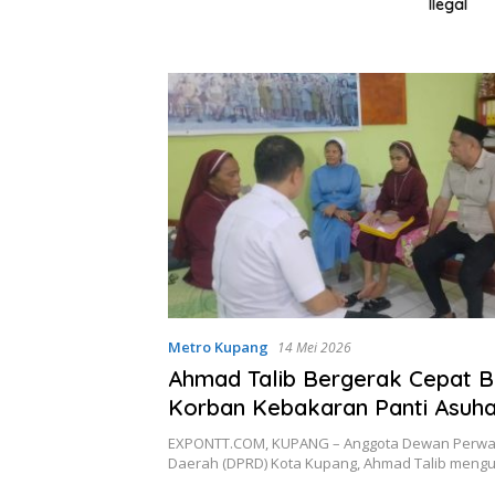
bus Rp3.131 Triliun
Ilegal
Metro Kupang
14 Mei 2026
Ahmad Talib Bergerak Cepat B
Korban Kebakaran Panti Asuha
Naikoten I
EXPONTT.COM, KUPANG – Anggota Dewan Perwak
Daerah (DPRD) Kota Kupang, Ahmad Talib meng