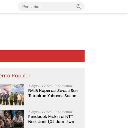
erita Populer
1 Agustus 2026
0 Komentar
RALB Koperasi Swasti Sari
Tetapkan Yohanes Sason
Helan Jadi Ketua Pengurus
7 Agustus 2026
0 Komentar
Penduduk Miskin di NTT
Naik Jadi 1,04 Juta Jiwa
 Teduh Bersama” Ps.
Pertamina Dukung Jamda
R