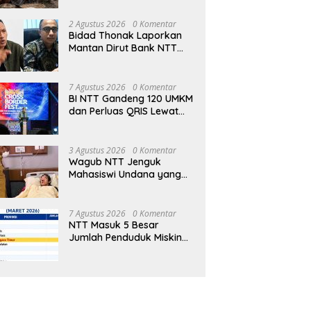
p Mantofa di Kota Kupang
Pramuka NTT 2026, Booth
M
rbu Ribuan Warga
Bright Gas Jadi Pusat Edukasi
P
2 Agustus 2026
0 Komentar
Energi Aman
S
Bidad Thonak Laporkan
Mantan Dirut Bank NTT
Izack Rihi ke Polisi
7 Agustus 2026
0 Komentar
BI NTT Gandeng 120 UMKM
dan Perluas QRIS Lewat
Garuda Sakti Cross Border
Fest 2026
3 Agustus 2026
0 Komentar
Wagub NTT Jenguk
Mahasiswi Undana yang
Depresi Skripsi Ditolak
Ujian 12 Kali
7 Agustus 2026
0 Komentar
NTT Masuk 5 Besar
Jumlah Penduduk Miskin
Terbanyak se-Indonesia