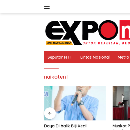
Langsung
ke
konten
Seputar NTT
Lintas Nasional
Metro
naikoten I
euangan Syariah
Daya Di balik Biji Kecil
Muskot 