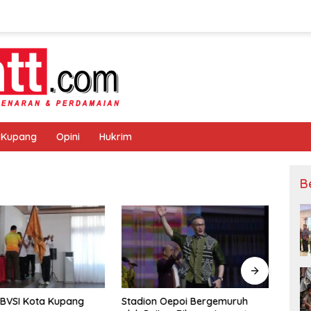
 Kupang
Opini
Hukrim
B
PBVSI Kota Kupang
Stadion Oepoi Bergemuruh
“Saat