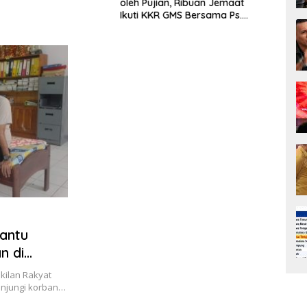
oleh Pujian, Ribuan Jemaat
Phili
Ikuti KKR GMS Bersama Ps.
Dise
Philip Mantofa
antu
n di
ilan Rakyat
unjungi korban…