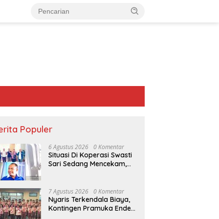
erita Populer
6 Agustus 2026
0 Komentar
Situasi Di Koperasi Swasti
Sari Sedang Mencekam,
Sampai Kapan?
7 Agustus 2026
0 Komentar
Nyaris Terkendala Biaya,
Kontingen Pramuka Ende
ng
Stadion Oepoi Bergemuruh
“Saat Teduh Bersama”
Akhirnya Berangkat ke