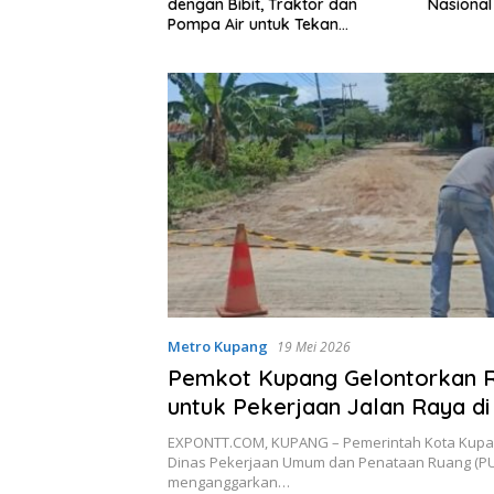
dengan Bibit, Traktor dan
Nasional Tembus Rp3.131 Trili
Pompa Air untuk Tekan
Kemiskinan
Metro Kupang
19 Mei 2026
Pemkot Kupang Gelontorkan Rp
untuk Pekerjaan Jalan Raya di
2026
EXPONTT.COM, KUPANG – Pemerintah Kota Kupa
Dinas Pekerjaan Umum dan Penataan Ruang (P
menganggarkan…