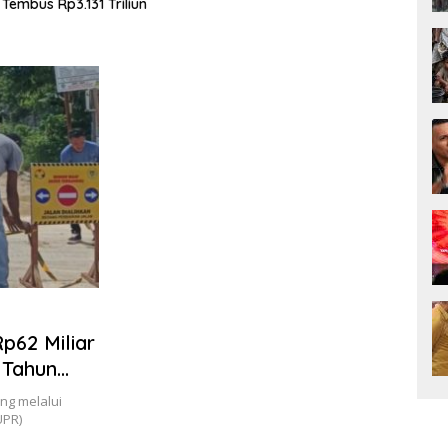
un
Ilegal
62 Miliar
 Tahun
ng melalui
UPR)