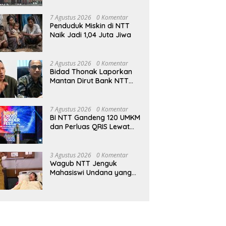
oleh Pujian, Ribuan Jemaat
Philip Mantofa di Kot
Jambore Nasional di
Ikuti KKR GMS Bersama Ps.
Diserbu Ribuan Warg
Jakarta
7 Agustus 2026
0 Komentar
Philip Mantofa
Penduduk Miskin di NTT
Naik Jadi 1,04 Juta Jiwa
2 Agustus 2026
0 Komentar
Bidad Thonak Laporkan
Mantan Dirut Bank NTT
Izack Rihi ke Polisi
7 Agustus 2026
0 Komentar
BI NTT Gandeng 120 UMKM
dan Perluas QRIS Lewat
Garuda Sakti Cross Border
Fest 2026
3 Agustus 2026
0 Komentar
Wagub NTT Jenguk
Mahasiswi Undana yang
Depresi Skripsi Ditolak
Ujian 12 Kali