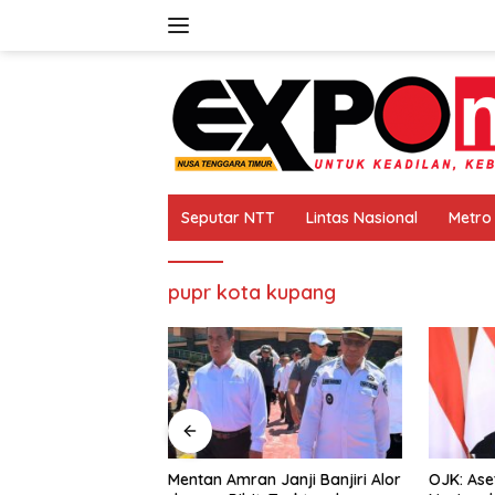
Langsung
ke
konten
Seputar NTT
Lintas Nasional
Metro
pupr kota kupang
Mentan Amran Janji Banjiri Alor
OJK: Aset Keuangan Syariah