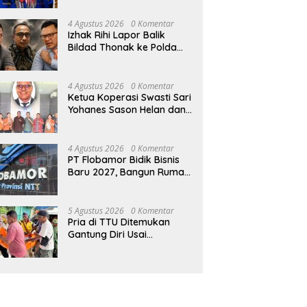
angan Jabir Marola Tak
Sasando, Pengelola Lama
D
ar Janji
Merugi 6 Tahun Tanpa
Is
4 Agustus 2026
0 Komentar
Kontribusi ke Pemprov NTT
Izhak Rihi Lapor Balik
Bildad Thonak ke Polda
NTT
4 Agustus 2026
0 Komentar
Ketua Koperasi Swasti Sari
Yohanes Sason Helan dan
Para Wakil Ketua dan
Bendahara Bertemu GM
Koperasi Swasti Sari Dan
4 Agustus 2026
0 Komentar
Semua Karyawan Yang
PT Flobamor Bidik Bisnis
Menyambut Sukacita
Baru 2027, Bangun Rumah
Potong Ayam hingga
Pabrik Pakan Ternak
5 Agustus 2026
0 Komentar
Pria di TTU Ditemukan
Gantung Diri Usai
Bertengkar dengan Istri