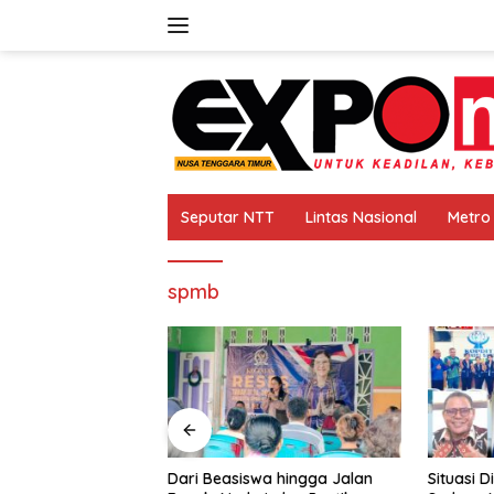
Langsung
ke
konten
Seputar NTT
Lintas Nasional
Metro
spmb
m Minta Dirut PT.
Dari Beasiswa hingga Jalan
Situasi D