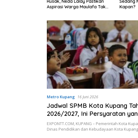
Mobarok Patuhi
Rusak, Neda Lalay Pastikan
Sedang 
tang Pembayaran
Aspirasi Warga Maulafa Tak
Kapan?
sasi Pekerja”
Berhenti di Forum Reses
Metro Kupang
16 Juni 2026
Jadwal SPMB Kota Kupang Ta
2026/2027, Ini Persyaratan ya
Disiapkan
EXPONTT.COM, KUPANG – Pemerintah Kota Kupa
Dinas Pendidikan dan Kebudayaan Kota Kupang