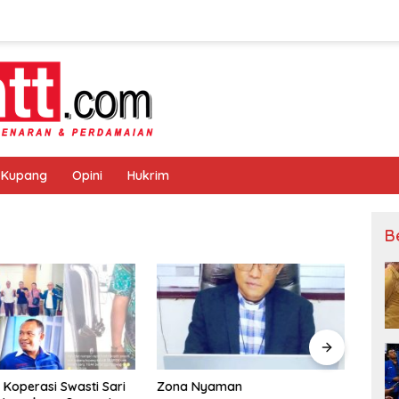
 Kupang
Opini
Hukrim
B
i Koperasi Swasti Sari
Zona Nyaman
Warg