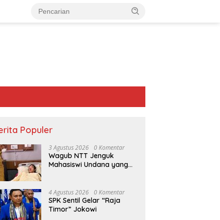
erita Populer
3 Agustus 2026
0 Komentar
Wagub NTT Jenguk
Mahasiswi Undana yang
Depresi Skripsi Ditolak
Ujian 12 Kali
4 Agustus 2026
0 Komentar
SPK Sentil Gelar “Raja
Timor” Jokowi
a Airnona Akui
PT Flobamor Ambil Alih Hotel
P