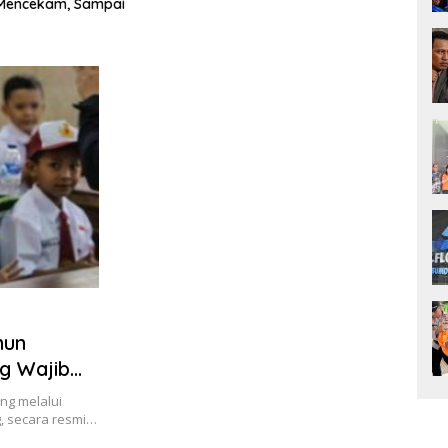
Mencekam, Sampai
Perju
Sekad
hun
ng Wajib
ng melalui
, secara resmi…