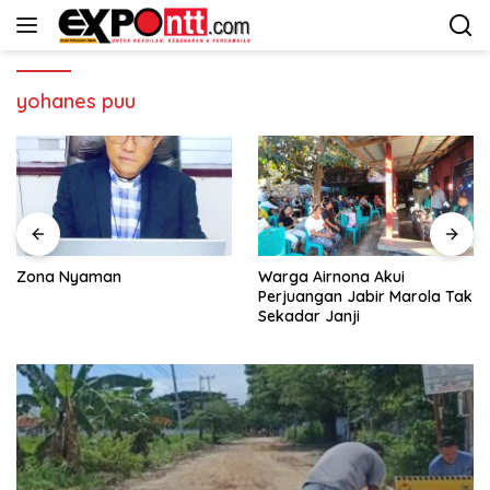
Langsung
ke
konten
yohanes puu
Zona Nyaman
Warga Airnona Akui
Perjuangan Jabir Marola Tak
Sekadar Janji