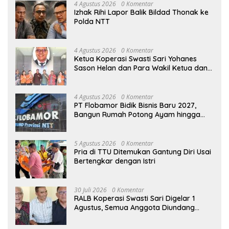
4 Agustus 2026
0 Komentar
Izhak Rihi Lapor Balik Bildad Thonak ke
Polda NTT
4 Agustus 2026
0 Komentar
Ketua Koperasi Swasti Sari Yohanes
Sason Helan dan Para Wakil Ketua dan
Bendahara Bertemu GM Koperasi Swasti
Sari Dan Semua Karyawan Yang
Menyambut Sukacita
4 Agustus 2026
0 Komentar
PT Flobamor Bidik Bisnis Baru 2027,
Bangun Rumah Potong Ayam hingga
Pabrik Pakan Ternak
5 Agustus 2026
0 Komentar
Pria di TTU Ditemukan Gantung Diri Usai
Bertengkar dengan Istri
30 Juli 2026
0 Komentar
RALB Koperasi Swasti Sari Digelar 1
Agustus, Semua Anggota Diundang
untuk Hadir