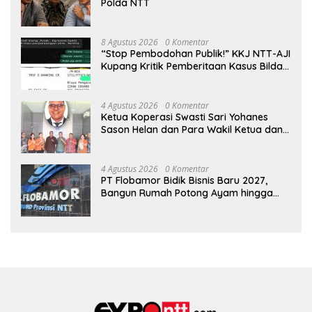
Polda NTT
8 Agustus 2026
0 Komentar
“Stop Pembodohan Publik!” KKJ NTT-AJI
Kupang Kritik Pemberitaan Kasus Bildad
Thonak
4 Agustus 2026
0 Komentar
Ketua Koperasi Swasti Sari Yohanes
Sason Helan dan Para Wakil Ketua dan
Bendahara Bertemu GM Koperasi Swasti
Sari Dan Semua Karyawan Yang
Menyambut Sukacita
4 Agustus 2026
0 Komentar
PT Flobamor Bidik Bisnis Baru 2027,
Bangun Rumah Potong Ayam hingga
Pabrik Pakan Ternak