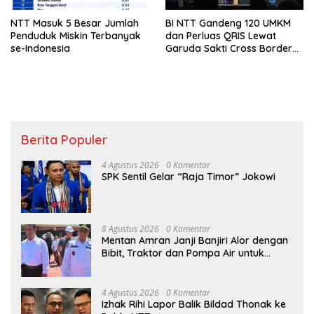
NTT Masuk 5 Besar Jumlah
BI NTT Gandeng 120 UMKM
Penduduk Miskin Terbanyak
dan Perluas QRIS Lewat
se-Indonesia
Garuda Sakti Cross Border
Fest 2026
Berita Populer
4 Agustus 2026
0 Komentar
SPK Sentil Gelar “Raja Timor” Jokowi
8 Agustus 2026
0 Komentar
Mentan Amran Janji Banjiri Alor dengan
Bibit, Traktor dan Pompa Air untuk
Tekan Kemiskinan
4 Agustus 2026
0 Komentar
Izhak Rihi Lapor Balik Bildad Thonak ke