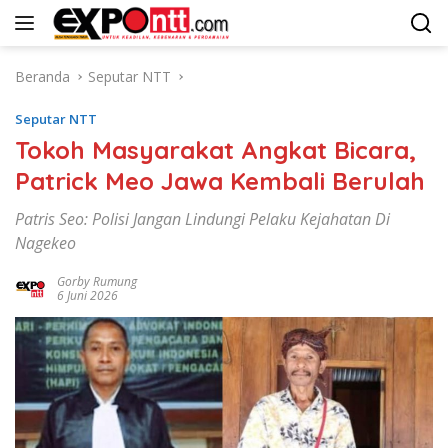
Langsung
ke
konten
Beranda
Seputar NTT
Seputar NTT
Tokoh Masyarakat Angkat Bicara,
Patrick Meo Jawa Kembali Berulah
Patris Seo: Polisi Jangan Lindungi Pelaku Kejahatan Di
Nagekeo
Gorby Rumung
6 Juni 2026