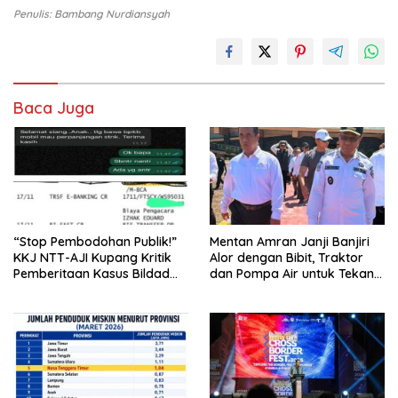
Penulis: Bambang Nurdiansyah
Baca Juga
“Stop Pembodohan Publik!”
Mentan Amran Janji Banjiri
KKJ NTT-AJI Kupang Kritik
Alor dengan Bibit, Traktor
Pemberitaan Kasus Bildad
dan Pompa Air untuk Tekan
Thonak
Kemiskinan