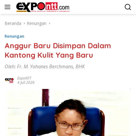
Langsung
ke
konten
Beranda
Renungan
Renungan
Anggur Baru Disimpan Dalam
Kantong Kulit Yang Baru
Oleh: Fr. M. Yohanes Berchmans, BHK
ExpoNTT
4 Juli 2026