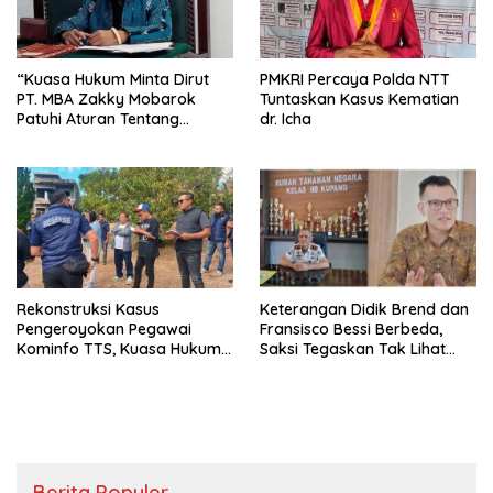
“Kuasa Hukum Minta Dirut
PMKRI Percaya Polda NTT
PT. MBA Zakky Mobarok
Tuntaskan Kasus Kematian
Patuhi Aturan Tentang
dr. Icha
Pembayaran Uang
Kompensasi Pekerja”
Rekonstruksi Kasus
Keterangan Didik Brend dan
Pengeroyokan Pegawai
Fransisco Bessi Berbeda,
Kominfo TTS, Kuasa Hukum
Saksi Tegaskan Tak Lihat
Desak Polisi Dalami Pelaku
Pegawai Kejaksaan Bawa
Lain
Uang ke Rutan
Berita Populer