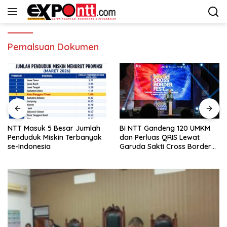
Langsung
ke
konten
Pemalsuan Dokumen
NTT Masuk 5 Besar Jumlah
BI NTT Gandeng 120 UMKM
Penduduk Miskin Terbanyak
dan Perluas QRIS Lewat
se-Indonesia
Garuda Sakti Cross Border
Fest 2026