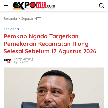
Langsung
ke
konten
Beranda
Seputar NTT
Seputar NTT
Pemkab Ngada Targetkan
Pemekaran Kecamatan Riung
Selesai Sebelum 17 Agustus 2026
Gorby Rumung
1 Juni 2026