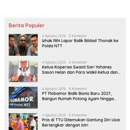
Berita Populer
4 Agustus 2026
0 Komentar
Izhak Rihi Lapor Balik Bildad Thonak ke
Polda NTT
4 Agustus 2026
0 Komentar
Ketua Koperasi Swasti Sari Yohanes
Sason Helan dan Para Wakil Ketua dan
Bendahara Bertemu GM Koperasi Swasti
Sari Dan Semua Karyawan Yang
Menyambut Sukacita
4 Agustus 2026
0 Komentar
PT Flobamor Bidik Bisnis Baru 2027,
Bangun Rumah Potong Ayam hingga
Pabrik Pakan Ternak
5 Agustus 2026
0 Komentar
Pria di TTU Ditemukan Gantung Diri Usai
Bertengkar dengan Istri