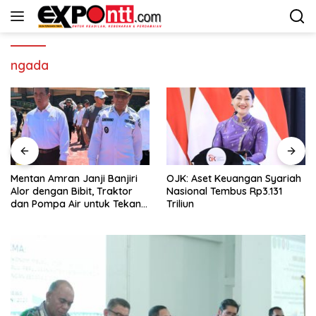
Langsung
ke
konten
ngada
Banjiri
OJK: Aset Keuangan Syariah
Daya Di balik Biji Kec
Traktor
Nasional Tembus Rp3.131
uk Tekan
Triliun