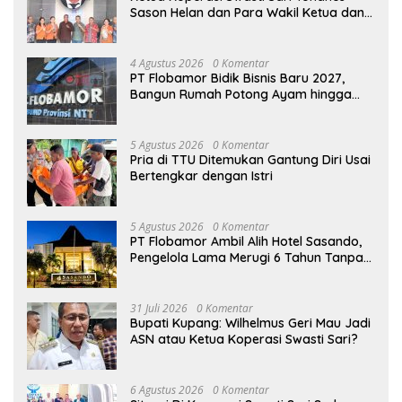
Sason Helan dan Para Wakil Ketua dan
Bendahara Bertemu GM Koperasi Swasti
Sari Dan Semua Karyawan Yang
Menyambut Sukacita
4 Agustus 2026
0 Komentar
PT Flobamor Bidik Bisnis Baru 2027,
Bangun Rumah Potong Ayam hingga
Pabrik Pakan Ternak
5 Agustus 2026
0 Komentar
Pria di TTU Ditemukan Gantung Diri Usai
Bertengkar dengan Istri
5 Agustus 2026
0 Komentar
PT Flobamor Ambil Alih Hotel Sasando,
Pengelola Lama Merugi 6 Tahun Tanpa
Kontribusi ke Pemprov NTT
31 Juli 2026
0 Komentar
Bupati Kupang: Wilhelmus Geri Mau Jadi
ASN atau Ketua Koperasi Swasti Sari?
6 Agustus 2026
0 Komentar