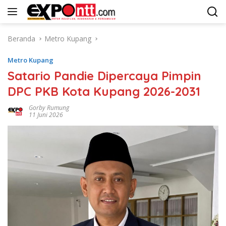
Langsung
ke
konten
Beranda
Metro Kupang
Metro Kupang
Satario Pandie Dipercaya Pimpin
DPC PKB Kota Kupang 2026-2031
Gorby Rumung
11 Juni 2026