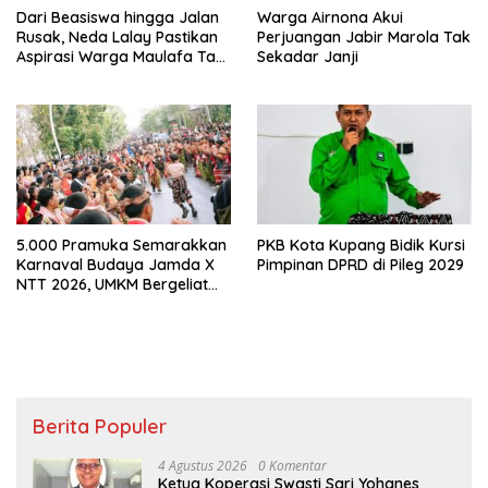
Dari Beasiswa hingga Jalan
Warga Airnona Akui
Rusak, Neda Lalay Pastikan
Perjuangan Jabir Marola Tak
Aspirasi Warga Maulafa Tak
Sekadar Janji
Berhenti di Forum Reses
5.000 Pramuka Semarakkan
PKB Kota Kupang Bidik Kursi
Karnaval Budaya Jamda X
Pimpinan DPRD di Pileg 2029
NTT 2026, UMKM Bergeliat
dan Isu Sosial Disuarakan
Berita Populer
4 Agustus 2026
0 Komentar
Ketua Koperasi Swasti Sari Yohanes