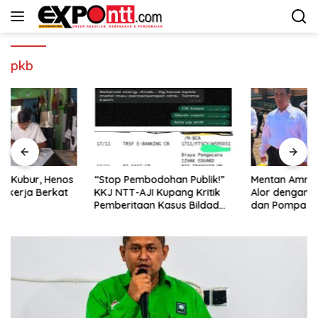
Langsung
ke
konten
pkb
“Stop Pembodohan Publik!”
Mentan Amran Janji Banjiri
KKJ NTT-AJI Kupang Kritik
Alor dengan Bibit, Traktor
Pemberitaan Kasus Bildad
dan Pompa Air untuk Tekan
Thonak
Kemiskinan