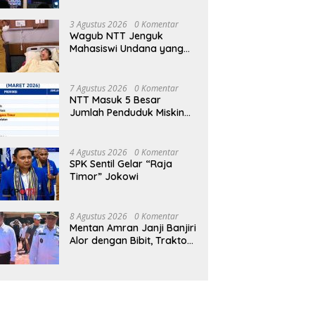
oleh Pujian, Ribuan Jemaat
Philip Mantofa di Kot
Fest 2026
Ikuti KKR GMS Bersama Ps.
Diserbu Ribuan Warg
3 Agustus 2026
0 Komentar
Philip Mantofa
Wagub NTT Jenguk
Mahasiswi Undana yang
Depresi Skripsi Ditolak
Ujian 12 Kali
7 Agustus 2026
0 Komentar
NTT Masuk 5 Besar
Jumlah Penduduk Miskin
Terbanyak se-Indonesia
4 Agustus 2026
0 Komentar
SPK Sentil Gelar “Raja
Timor” Jokowi
8 Agustus 2026
0 Komentar
Mentan Amran Janji Banjiri
Alor dengan Bibit, Traktor
dan Pompa Air untuk
Tekan Kemiskinan