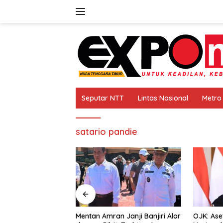
Langsung
ke
konten
Seputar NTT
Lintas Nasional
Metro
satario pandie
Mentan Amran Janji Banjiri Alor
OJK: Aset Keuangan Syariah